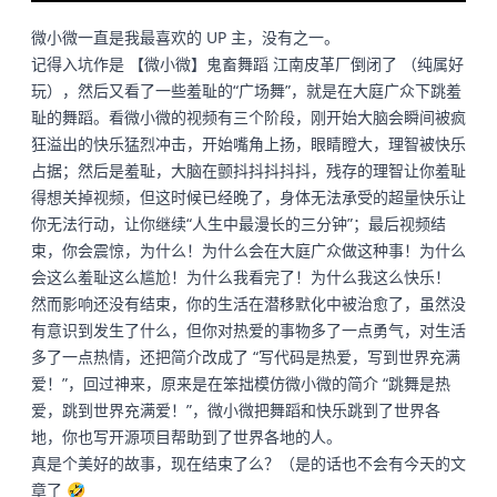
微小微一直是我最喜欢的 UP 主，没有之一。
记得入坑作是
【微小微】鬼畜舞蹈 江南皮革厂倒闭了 （纯属好
玩）
，然后又看了一些羞耻的“广场舞”，就是在大庭广众下跳羞
耻的舞蹈。看微小微的视频有三个阶段，刚开始大脑会瞬间被疯
狂溢出的快乐猛烈冲击，开始嘴角上扬，眼睛瞪大，理智被快乐
占据；然后是羞耻，大脑在颤抖抖抖抖抖，残存的理智让你羞耻
得想关掉视频，但这时候已经晚了，身体无法承受的超量快乐让
你无法行动，让你继续“人生中最漫长的三分钟”；最后视频结
束，你会震惊，为什么！为什么会在大庭广众做这种事！为什么
会这么羞耻这么尴尬！为什么我看完了！为什么我这么快乐！
然而影响还没有结束，你的生活在潜移默化中被治愈了，虽然没
有意识到发生了什么，但你对热爱的事物多了一点勇气，对生活
多了一点热情，还把简介改成了 “写代码是热爱，写到世界充满
爱！”，回过神来，原来是在笨拙模仿微小微的简介 “跳舞是热
爱，跳到世界充满爱！”，微小微把舞蹈和快乐跳到了世界各
地，你也写开源项目帮助到了世界各地的人。
真是个美好的故事，现在结束了么？（是的话也不会有今天的文
章了 🤣