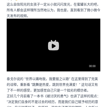
这么自信阳光的女孩子一定从小就闪闪发光，在蜜罐长大的吧，
所有人都会这样理所当然地认为，我也是，直到看到了微小微今
天发布的视频。
泰戈尔说的 “世界以痛吻我，我要报之以歌” 在这里得到了完美
的诠释，重新看 “跳舞是热爱，跳到世界充满爱！” 这句话又有
了不一样的感受，更加感觉自己只是一个拙劣的模仿者。
正好几个月前看了一本书《被讨厌的勇气》也讲了这样的观点：
“决定我们自身的不是过去的经历，而是我们自己赋予经历的意